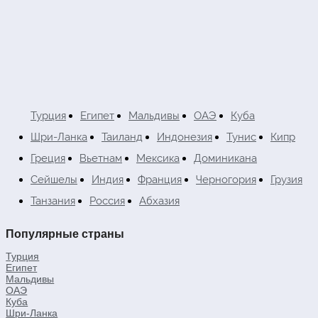
Турция
Египет
Мальдивы
ОАЭ
Куба
Шри-Ланка
Таиланд
Индонезия
Тунис
Кипр
Греция
Вьетнам
Мексика
Доминикана
Сейшелы
Индия
Франция
Черногория
Грузия
Танзания
Россия
Абхазия
Популярные страны
Турция
Египет
Мальдивы
ОАЭ
Куба
Шри-Ланка