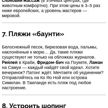
слоновий массаж
(в этичных центрах, где
животным комфортно). При этом цены в 3–5 раз
ниже европейских, а уровень мастеров —
мировой.
7. Пляжи «баунти»
Белоснежный песок, бирюзовая вода, пальмы,
наклонённые к морю… Да, такие пляжи
существуют не только на обложках журналов.
Рейлей
Фридом-Бич
Ламаи
в Краби,
на Пхукете,
на Самуи — каждый найдёт свой идеал. Хотите
вечеринок? Патонг ждёт. Мечтаете об уединении?
Отправляйтесь на Ко Яо Ной или острова
Симилан. В Таиланде есть пляж под любое
настроение.
8. Устроить шопинг