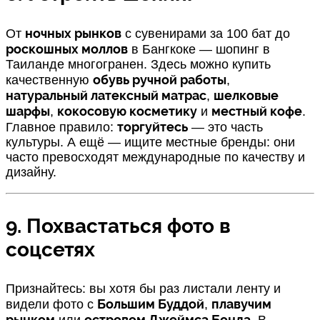
ночных рынков
От
с сувенирами за 100 бат до
роскошных моллов
в Бангкоке — шопинг в
Таиланде многогранен. Здесь можно купить
обувь ручной работы
качественную
,
натуральный латексный матрас
шелковые
,
шарфы
кокосовую косметику
местный кофе
,
и
.
торгуйтесь
Главное правило:
— это часть
культуры. А ещё — ищите местные бренды: они
часто превосходят международные по качеству и
дизайну.
9. Похвастаться фото в
соцсетях
Признайтесь: вы хотя бы раз листали ленту и
Большим Буддой
плавучим
видели фото с
,
рынком
островом Джеймса Бонда
или
. В