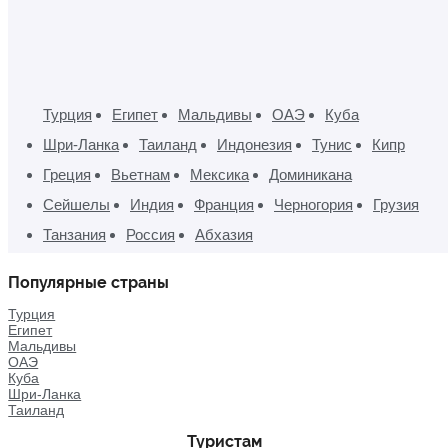
Турция
Египет
Мальдивы
ОАЭ
Куба
Шри-Ланка
Таиланд
Индонезия
Тунис
Кипр
Греция
Вьетнам
Мексика
Доминикана
Сейшелы
Индия
Франция
Черногория
Грузия
Танзания
Россия
Абхазия
Популярные страны
Турция
Египет
Мальдивы
ОАЭ
Куба
Шри-Ланка
Таиланд
Туристам