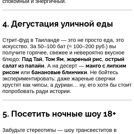
спокойный и энергичный.
4. Дегустация уличной еды
Стрит-фуд в Таиланде — это не просто еда, это
искусство. За 50–100 бат (≈ 100–200 руб.) вы
получите горячее, свежее и невероятно вкусное
Пад Тай
Том Ям
жареный рис
острый
блюдо:
,
,
,
салат из папайи
манго с липким
. А на десерт —
рисом
банановые блинчики
или
. Не бойтесь
экспериментировать: даже жареные сверчки
хрустят как чипсы, а дуриан… ну, его хотя бы стоит
попробовать ради истории.
5. Посетить ночные шоу 18+
Забудьте стереотипы — шоу трансвеститов в