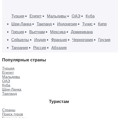
Турция
Египет
Мальдивы
ОАЭ
Куба
Шри-Ланка
Таиланд
Индонезия
Тунис
Кипр
Греция
Вьетнам
Мексика
Доминикана
Сейшелы
Индия
Франция
Черногория
Грузия
Танзания
Россия
Абхазия
Популярные страны
Турция
Египет
Мальдивы
ОАЭ
Куба
Шри-Ланка
Таиланд
Туристам
Страны
Поиск туров